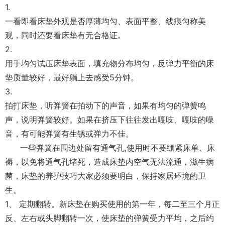
1.
一看即看床垫外观是否厚薄均匀、表面平整、线痕匀称美
观，同时还要看床垫有无合格证。
2.
用手均匀试压床垫表面，填充物分布均匀，反弹力平衡的床
垫质量较好，最好躺上去感受5分钟。
3.
拍打床垫，听弹簧在拍动下的声音，如果有均匀的弹簧鸣
声，说明弹簧较好。如果在挤压下往往发出嘎吱、嘎吱的噪
音，有可能弹簧有生锈或弹力不佳。
一些弹簧在围边处留有通气孔,使用时不要绷紧床单、床
褥，以免将通气孔堵死，造成床垫内空气无法流通，滋生病
菌，床垫的养护技巧大家必须要明白，保持家居环境的卫
生。
1、 定期翻转。新床垫在购买使用的第一年，每二至三个月正
反、左右或头脚翻转一次，使床垫的弹簧受力平均，之后约