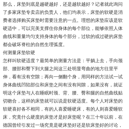
那么，床垫到底是越硬越好，还是越软越好？记者就此询问
了多家床垫专卖店的负责人，他们均表示，床垫的软硬是消
费者选择购买床垫时需要注意的一点。理想的床垫应该是软
硬适中，可以完美支撑住你身体的每个部位，能够依照人体
曲线和重量均匀支持身体的每个部分，过软的或过硬的床垫
都会破坏脊柱的自然生理弧度。
何测量床垫软硬
怎样叫软硬适度？最简单的测量方法是：平躺上去，手向颈
部、腰部和臀下到大腿之间这三处明显弯曲的地方往里平
伸，看有没有空隙；再向一侧翻个身，用同样的方法试一试
身体曲线凹陷部位和床垫之间有没有间隙，如果没有，就证
明这个床垫与人在睡眠时颈、背、腰、臀和腿的自然曲线贴
切吻合，这样的床垫就可以说是软硬适度。每个人对床垫的
软硬喜好各不相同，有的人喜爱睡硬床，有的人则喜爱睡软
床，究竟什么硬度的床垫才是好床垫呢？在三十年以前，在
德国曾经引发过一场究竟是硬床垫好还是软床垫好的讨论，