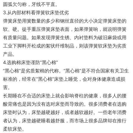
圆弧欠匀称，牙线不平直。
3.从内部材料看弹簧软床垫优劣
弹簧床垫用簧数量的多少和钢丝直径的大小决定弹簧床垫的
软、硬。徒手重压弹簧床垫表面，如果弹簧响，就说明弹簧
有质量问题。如果发现弹簧生锈、内衬垫料为破旧麻袋或用
工业下脚料开松成的絮状纤维制品，则该弹簧软床垫为劣质
产品。
4.选购棉床垫谨防“黑心棉”
“黑心棉”是劣质絮棉的代称。“黑心棉”是不符合国家有关卫生
标准的，经常在“黑心棉”床垫上睡觉，会对身体健康造成损
害。
长期睡在不合适的床垫上就会影响脊柱的健康，很多人的腰
酸背痛也是因为没有选对床垫而导致的。很多消费者在选购
床垫时认为，床垫越硬越好，或者越软越好。一些老年消费
者认为，床垫越硬睡着越舒服，而市场上很多品牌却在推行
柔软床垫。