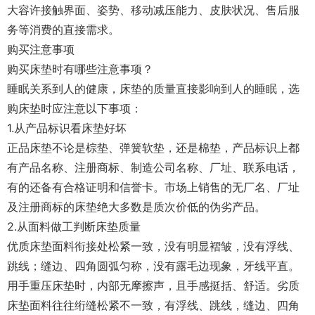
大容许接触界面、姿势、移动减压能力、皮肤状况、售后服
务等消费的直接需求。
购买注意事项
购买床垫时有哪些注意事项？
睡眠关系到人的健康，床垫的质量直接影响到人的睡眠，选
购床垫时应注意以下事项：
1.从产品标识看床垫好坏
正品床垫不论是棕垫、弹簧软垫，还是棉垫，产品标识上都
有产品名称、注册商标、制造公司名称、厂址、联系电话，
有的还备有合格证明和信誉卡。市场上销售的无厂名、厂址
及注册商标的床垫绝大多数是质次价低的伪劣产品。
2.从面料做工判断床垫质量
优质床垫面料衔接处松紧一致，没有明显褶皱，没有浮线、
跳线；缝边、四角圆弧匀称，没有露毛边现象，牙线平直。
用手重压床垫时，内部无摩擦声，且手感挺括、舒适。劣质
床垫面料往往绗缝松紧不一致，有浮线、跳线，缝边、四角