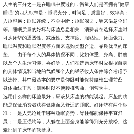
人生的三分之一是在睡眠中度过的，衡量人们是否拥有“健康
睡眠”的四大标志是：睡眠充分，时间足，质量好，效率高；
入睡容易；睡眠连续，不会中断；睡眠深适，醒来倦意全消
等。睡眠质量的好坏与床垫息息相关，消费者在选择床垫时
可从床垫的通透性、减压性、支撑度、服贴性、床面张力、
睡眠温度和睡眠湿度等方面来选购类型合适、品质优良的床
垫。 由于每个人的具体情况不同，比如体重、身高、胖瘦
以及个人生活习惯、喜好等，人们在选购床垫时应根据自身
的具体情况和当地的气候和个人的经济收入条件综合考虑予
以选择。其中最基本的要求是仰卧时能保持腰椎生理前凸，
身体曲线正常；侧卧时以不使腰椎弯曲、侧弯为主。
选用什么样的床垫最好，应该从床垫的功能说起。床垫的功
能是保证消费者获得健康而又舒适的睡眠。好床垫有两个标
准：一是人无论处于哪种睡眠姿势，脊柱都能保持平直舒
展；二是压强均等，人躺在上面全身能够得到充分放松。这
牵扯到了床垫的软硬度。