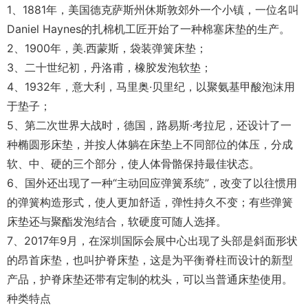
1、1881年，美国德克萨斯州休斯敦郊外一个小镇，一位名叫
Daniel Haynes的扎棉机工匠开始了一种棉塞床垫的生产。
2、1900年，美.西蒙斯，袋装弹簧床垫；
3、二十世纪初，丹洛甫，橡胶发泡软垫；
4、1932年，意大利，马里奥·贝里纪，以聚氨基甲酸泡沫用
于垫子；
5、第二次世界大战时，德国，路易斯·考拉尼，还设计了一
种椭圆形床垫，并按人体躺在床垫上不同部位的体压，分成
软、中、硬的三个部分，使人体骨骼保持最佳状态。
6、国外还出现了一种“主动回应弹簧系统”，改变了以往惯用
的弹簧构造形式，使人更加舒适，弹性持久不变；有些弹簧
床垫还与聚酯发泡结合，软硬度可随人选择。
7、2017年9月，在深圳国际会展中心出现了头部是斜面形状
的昂首床垫，也叫护脊床垫，这是为平衡脊柱而设计的新型
产品，护脊床垫还带有定制的枕头，可以当普通床垫使用。
种类特点