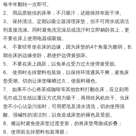
每半年翻转一次即可。
2、 用品质较佳的床单，不只吸汗，还能保持布面干净。
3、 保持清洁。定期以吸尘器清理床垫，但不可用水或清洁
剂直接洗涤。同时避免洗完澡后或流汗时立即躺卧其上，更
不要在床上使用电器或吸烟。
4、 不要经常坐在床的边缘，因为床垫的4个角最为脆弱，长
期在床的边缘坐卧，易使护边弹簧损坏。
5、 不要在床上跳跃，以免单点受力过大使弹簧受损。
6、 使用时去掉塑料包装袋，以保持环境通风干爽，避免床
垫受潮。切勿让床垫曝晒过久，使面料褪色。
7、 如果不小心将茶或咖啡等其他饮料打翻在床，应立刻用
毛巾或卫生纸以重压方式用力吸干，再用吹风机吹干。当床
垫不小心沾染污垢时，可用肥皂及清水清洗，切勿使用强
酸、强碱性的清洁剂，以免造成床垫的褪色及受损。
8、搬运时避免使床垫过度变形，勿将床垫弯曲或折叠；
9、使用前去掉塑料包装薄膜；