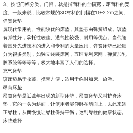
3、按照门幅分类。门幅，就是指面料的全幅宽，即面料的宽
度。一般来说，比较常规的3D材料的门幅在1.9-2.2m之间。
弹簧床垫
属现代常用的、性能较优的床垫，其垫芯由弹簧组成。该垫
有弹性好，承托性较佳、透气性较强、耐用等优点。当代随
着国外先进技术的进入和专利的大量应用，弹簧床垫已经细
分为很多类别，如独立袋装床网，五区专利床网，弹簧加乳
胶系统等等等等，极大地丰富了人们的选择。
充气床垫
该床垫易于收藏、携带方便，适用于临时加床、旅游。
昂首床垫
昂首床垫是近些年出现的新型床垫，昂首床垫又叫护脊床
垫，它的一头为斜面，让使用者能仰卧在斜面上，以此来矫
正脊柱，从而慢慢让脊柱保持平衡，达到脊柱的健康状态。
床垫选择