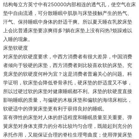
结构每立方英寸中有250000内部相连的透气孔，使空气在床
垫中自由流通，可分散睡眠中肌肤与床垫接触产生的热气、
汗气、保持睡眠中身体的舒适干爽。所以夏天睡在乳胶床垫
上会比普通床垫要凉爽得多?躺在床垫上没有闷热?烦躁难以
入睡的现象。
床垫软硬度
对床垫的软硬度要求，中西方消费者有很大差异，中国消费
者倾向于较硬的床垫，西方消费者则比较喜欢软的床垫。究
竟床垫的软硬度何种为宜？这是消费者普遍关心的问题。科
学证明，软床垫会降低脊骨承托，硬床垫的舒适度又不够，
所以过硬过软的床垫对健康睡眠都不利。床垫的软硬度直接
影响睡眠的质量，与偏硬的木板床垫和偏软的海绵床相比，
软硬适中的弹簧床垫更有利于获得良好的睡眠。
富有弹性的床垫对人体的舒适程度和睡眠质量至关重要。弹
簧床垫对身体支撑力的分布比较均匀合理，既能起到充分的
承托作用，又能保证合理的脊柱生理弯曲度；使用弹簧床垫