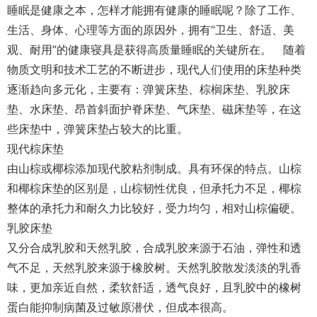
睡眠是健康之本，怎样才能拥有健康的睡眠呢？除了工作、
生活、身体、心理等方面的原因外，拥有“卫生、舒适、美
观、耐用”的健康寝具是获得高质量睡眠的关键所在。 随着
物质文明和技术工艺的不断进步，现代人们使用的床垫种类
逐渐趋向多元化，主要有：弹簧床垫、棕榈床垫、乳胶床
垫、水床垫、昂首斜面护脊床垫、气床垫、磁床垫等，在这
些床垫中，弹簧床垫占较大的比重。
现代棕床垫
由山棕或椰棕添加现代胶粘剂制成。具有环保的特点。山棕
和椰棕床垫的区别是，山棕韧性优良，但承托力不足，椰棕
整体的承托力和耐久力比较好，受力均匀，相对山棕偏硬。
乳胶床垫
又分合成乳胶和天然乳胶，合成乳胶来源于石油，弹性和透
气不足，天然乳胶来源于橡胶树。天然乳胶散发淡淡的乳香
味，更加亲近自然，柔软舒适，透气良好，且乳胶中的橡树
蛋白能抑制病菌及过敏原潜伏，但成本很高。